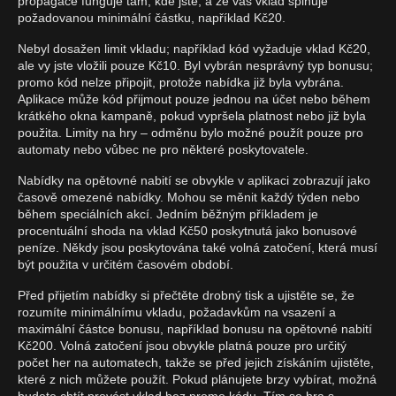
propagace funguje tam, kde jste, a že váš vklad splňuje
požadovanou minimální částku, například Kč20.
Nebyl dosažen limit vkladu; například kód vyžaduje vklad Kč20,
ale vy jste vložili pouze Kč10. Byl vybrán nesprávný typ bonusu;
promo kód nelze připojit, protože nabídka již byla vybrána.
Aplikace může kód přijmout pouze jednou na účet nebo během
krátkého okna kampaně, pokud vypršela platnost nebo již byla
použita. Limity na hry – odměnu bylo možné použít pouze pro
automaty nebo vůbec ne pro některé poskytovatele.
Nabídky na opětovné nabití se obvykle v aplikaci zobrazují jako
časově omezené nabídky. Mohou se měnit každý týden nebo
během speciálních akcí. Jedním běžným příkladem je
procentuální shoda na vklad Kč50 poskytnutá jako bonusové
peníze. Někdy jsou poskytována také volná zatočení, která musí
být použita v určitém časovém období.
Před přijetím nabídky si přečtěte drobný tisk a ujistěte se, že
rozumíte minimálnímu vkladu, požadavkům na vsazení a
maximální částce bonusu, například bonusu na opětovné nabití
Kč200. Volná zatočení jsou obvykle platná pouze pro určitý
počet her na automatech, takže se před jejich získáním ujistěte,
které z nich můžete použít. Pokud plánujete brzy vybírat, možná