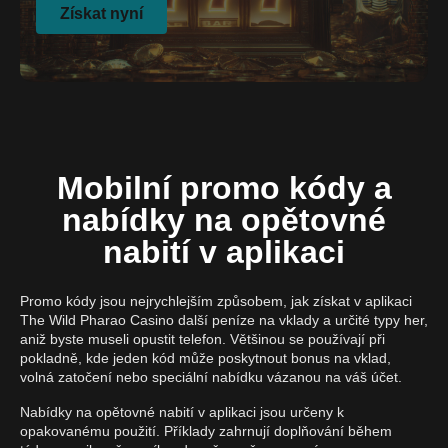
Získat nyní
Mobilní promo kódy a
nabídky na opětovné
nabití v aplikaci
Promo kódy jsou nejrychlejším způsobem, jak získat v aplikaci
The Wild Pharao Casino další peníze na vklady a určité typy her,
aniž byste museli opustit telefon. Většinou se používají při
pokladně, kde jeden kód může poskytnout bonus na vklad,
volná zatočení nebo speciální nabídku vázanou na váš účet.
Nabídky na opětovné nabití v aplikaci jsou určeny k
opakovanému použití. Příklady zahrnují doplňování během