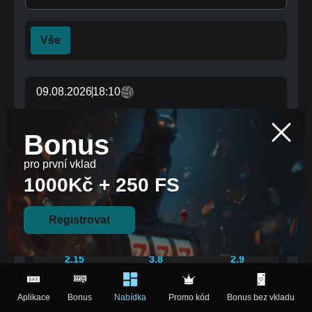
Vše
09.08.2026
18:10
Netherlands
Poland
Bonus
1
X
2
1.8
3.5
2.1
pro první vklad
1000Kč + 250 FS
09.08.2026
15:20
Registrovat
Washington Capitals
Pittsburgh Penguins
1
X
2
2.15
3.8
2.9
Aplikace
Bonus
Nabídka
Promo kód
Bonus bez vkladu
09.08.2026
18:20