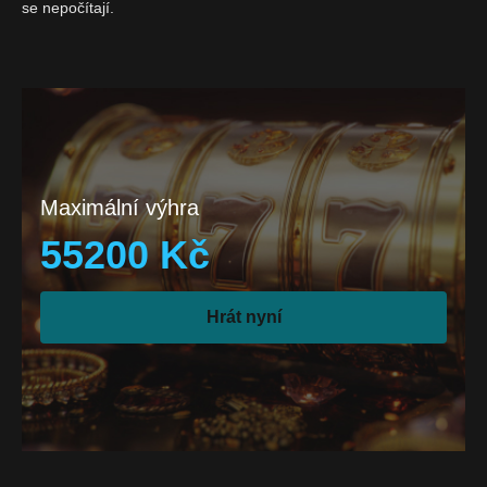
se nepočítají.
Maximální výhra
55200 Kč
Hrát nyní