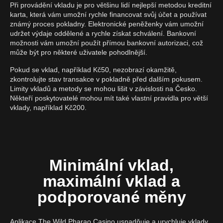
Při provádění vkladu je pro většinu lidí nejlepší metodou kreditní
karta, která vám umožní rychle financovat svůj účet a používat
známý proces pokladny. Elektronické peněženky vám umožní
udržet výdaje oddělené a rychle získat schválení. Bankovní
možnosti vám umožní použít přímou bankovní autorizaci, což
může být pro některé uživatele pohodlnější.
Pokud se vklad, například Kč50, nezobrazí okamžitě,
zkontrolujte stav transakce v pokladně před dalším pokusem.
Limity vkladů a metody se mohou lišit v závislosti na Česko.
Někteří poskytovatelé mohou mít také vlastní pravidla pro větší
vklady, například Kč200.
Minimální vklad,
maximální vklad a
podporované měny
Aplikace The Wild Pharao Casino usnadňuje a urychluje vklady