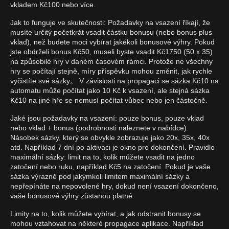
vkladem Kč100 nebo více.
Jak to funguje ve skutečnosti: Požadavky na vsazení říkají, že
musíte určitý početkrát vsadit částku bonusu (nebo bonus plus
vklad), než budete moci vybírat jakékoli bonusové výhry. Pokud
jste obdrželi bonus Kč50, museli byste vsadit Kč1750 (50 x 35)
na způsobilé hry v daném časovém rámci. Protože ne všechny
hry se počítají stejně, míry příspěvku mohou změnit, jak rychle
vyčistíte své sázky。 V závislosti na propagaci se sázka Kč10 na
automatu může počítat jako 10 Kč k vsazení, ale stejná sázka
Kč10 na jiné hře se nemusí počítat vůbec nebo jen částečně.
Jaké jsou požadavky na vsazení: pouze bonus, pouze vklad
nebo vklad + bonus (podrobnosti naleznete v nabídce).
Násobek sázky, který se obvykle zobrazuje jako 20x, 35x, 40x
atd. Například 7 dní po aktivaci je okno pro dokončení. Pravidlo
maximální sázky: limit na to, kolik můžete vsadit na jedno
zatočení nebo ruku, například Kč5 na zatočení. Pokud je vaše
sázka výrazně pod jakýmkoli limitem maximální sázky a
nepřepínáte na nepovolené hry, dokud není vsazení dokončeno,
vaše bonusové výhry zůstanou platné.
Limity na to, kolik můžete vybírat, a jak odstranit bonusy se
mohou vztahovat na některé propagace aplikace. Například