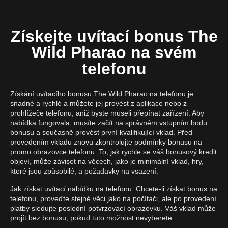
Získejte uvítací bonus The
Wild Pharao na svém
telefonu
Získání uvítacího bonusu The Wild Pharao na telefonu je
snadné a rychlé a můžete jej provést z aplikace nebo z
prohlížeče telefonu, aniž byste museli přepínat zařízení. Aby
nabídka fungovala, musíte začít na správném vstupním bodu
bonusu a současně provést první kvalifikující vklad. Před
provedením vkladu znovu zkontrolujte podmínky bonusu na
promo obrazovce telefonu. To, jak rychle se váš bonusový kredit
objeví, může záviset na věcech, jako je minimální vklad, hry,
které jsou způsobilé, a požadavky na vsazení.
Jak získat uvítací nabídku na telefonu: Chcete-li získat bonus na
telefonu, proveďte stejné věci jako na počítači, ale po provedení
platby sledujte poslední potvrzovací obrazovku. Váš vklad může
projít bez bonusu, pokud tuto možnost nevyberete.