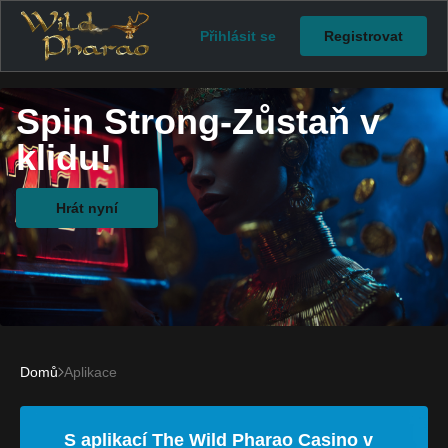
Přihlásit se
Registrovat
Spin Strong-Zůstaň v
klidu!
Hrát nyní
Domů
Aplikace
S aplikací The Wild Pharao Casino v