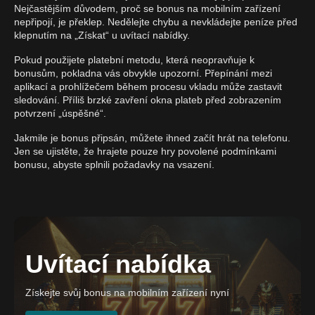
Nejčastějším důvodem, proč se bonus na mobilním zařízení
nepřipojí, je překlep. Nedělejte chybu a nevkládejte peníze před
klepnutím na „Získat“ u uvítací nabídky.
Pokud použijete platební metodu, která neopravňuje k
bonusům, pokladna vás obvykle upozorní. Přepínání mezi
aplikací a prohlížečem během procesu vkladu může zastavit
sledování. Příliš brzké zavření okna plateb před zobrazením
potvrzení „úspěšné“.
Jakmile je bonus připsán, můžete ihned začít hrát na telefonu.
Jen se ujistěte, že hrajete pouze hry povolené podmínkami
bonusu, abyste splnili požadavky na vsazení.
Uvítací nabídka
Získejte svůj bonus na mobilním zařízení nyní