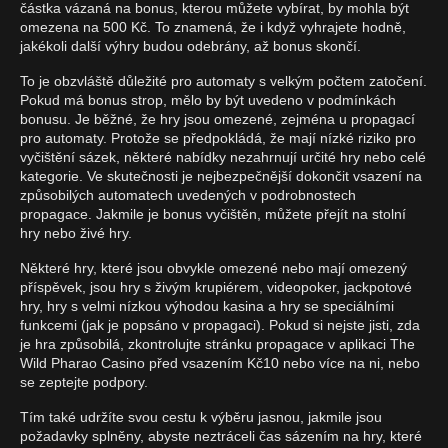
částka vázaná na bonus, kterou můžete vybírat, by mohla být
omezena na 500 Kč. To znamená, že i když vyhrajete hodně,
jakékoli další výhry budou odebrány, až bonus skončí.
To je obzvláště důležité pro automaty s velkým počtem zatočení.
Pokud má bonus strop, mělo by být uvedeno v podmínkách
bonusu. Je běžné, že hry jsou omezené, zejména u propagací
pro automaty. Protože se předpokládá, že mají nízké riziko pro
vyčištění sázek, některé nabídky nezahrnují určité hry nebo celé
kategorie. Ve skutečnosti je nejbezpečnější dokončit vsazení na
způsobilých automatech uvedených v podrobnostech
propagace. Jakmile je bonus vyčištěn, můžete přejít na stolní
hry nebo živé hry.
Některé hry, které jsou obvykle omezené nebo mají omezený
příspěvek, jsou hry s živým krupiérem, videopoker, jackpotové
hry, hry s velmi nízkou výhodou kasina a hry se speciálními
funkcemi (jak je popsáno v propagaci). Pokud si nejste jisti, zda
je hra způsobilá, zkontrolujte stránku propagace v aplikaci The
Wild Pharao Casino před vsazením Kč10 nebo více na ni, nebo
se zeptejte podpory.
Tím také udržíte svou cestu k výběru jasnou, jakmile jsou
požadavky splněny, abyste neztráceli čas sázením na hry, které