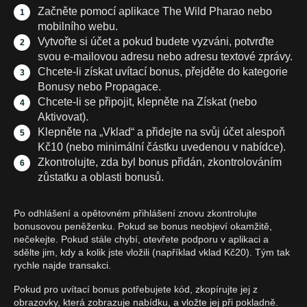
Začněte pomocí aplikace The Wild Pharao nebo
mobilního webu.
Vytvořte si účet a pokud budete vyzváni, potvrďte
svou e-mailovou adresu nebo adresu textové zprávy.
Chcete-li získat uvítací bonus, přejděte do kategorie
Bonusy nebo Propagace.
Chcete-li se připojit, klepněte na Získat (nebo
Aktivovat).
Klepněte na „Vklad“ a přidejte na svůj účet alespoň
Kč10 (nebo minimální částku uvedenou v nabídce).
Zkontrolujte, zda byl bonus přidán, zkontrolováním
zůstatku a oblasti bonusů.
Po odhlášení a opětovném přihlášení znovu zkontrolujte
bonusovou peněženku. Pokud se bonus neobjeví okamžitě,
nečekejte. Pokud stále chybí, otevřete podporu v aplikaci a
sdělte jim, kdy a kolik jste vložili (například vklad Kč20). Tým tak
rychle najde transakci.
Pokud pro uvítací bonus potřebujete kód, zkopírujte jej z
obrazovky, která zobrazuje nabídku, a vložte jej při pokladně.