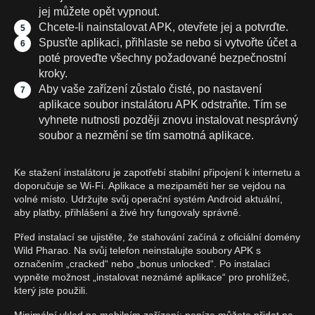
jej můžete opět vypnout.
Chcete-li nainstalovat APK, otevřete jej a potvrďte.
Spusťte aplikaci, přihlaste se nebo si vytvořte účet a
poté proveďte všechny požadované bezpečnostní
kroky.
Aby vaše zařízení zůstalo čisté, po nastavení
aplikace soubor instalátoru APK odstraňte. Tím se
vyhnete nutnosti později znovu instalovat nesprávný
soubor a nezmění se tím samotná aplikace.
Ke stažení instalátoru je zapotřebí stabilní připojení k internetu a
doporučuje se Wi-Fi. Aplikace a mezipaměti her se vejdou na
volné místo. Udržujte svůj operační systém Android aktuální,
aby platby, přihlášení a živé hry fungovaly správně.
Před instalací se ujistěte, že stahování začíná z oficiální domény
Wild Pharao. Na svůj telefon neinstalujte soubory APK s
označením „cracked“ nebo „bonus unlocked“. Po instalaci
vypněte možnost „instalovat neznámé aplikace“ pro prohlížeč,
který jste použili.