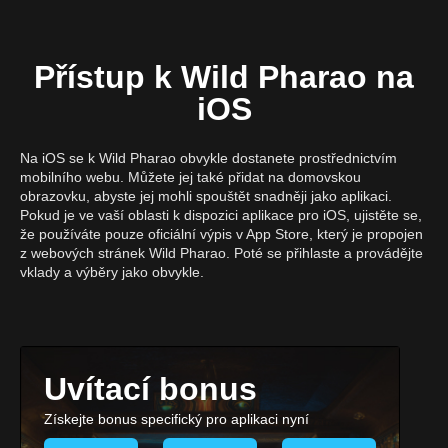
Přístup k Wild Pharao na
iOS
Na iOS se k Wild Pharao obvykle dostanete prostřednictvím
mobilního webu. Můžete jej také přidat na domovskou
obrazovku, abyste jej mohli spouštět snadněji jako aplikaci.
Pokud je ve vaší oblasti k dispozici aplikace pro iOS, ujistěte se,
že používáte pouze oficiální výpis v App Store, který je propojen
z webových stránek Wild Pharao. Poté se přihlaste a provádějte
vklady a výběry jako obvykle.
Uvítací bonus
Získejte bonus specifický pro aplikaci nyní