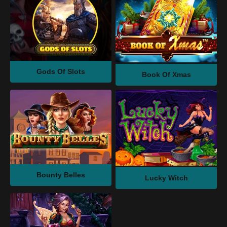
Gods Of Slots
Book Of Xmas
Bounty Belles
Lucky Witch