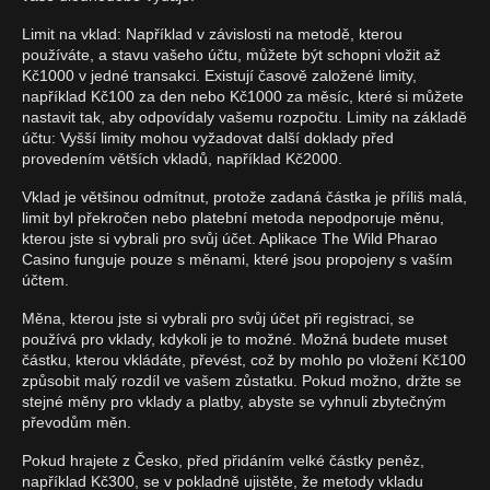
Limit na vklad: Například v závislosti na metodě, kterou
používáte, a stavu vašeho účtu, můžete být schopni vložit až
Kč1000 v jedné transakci. Existují časově založené limity,
například Kč100 za den nebo Kč1000 za měsíc, které si můžete
nastavit tak, aby odpovídaly vašemu rozpočtu. Limity na základě
účtu: Vyšší limity mohou vyžadovat další doklady před
provedením větších vkladů, například Kč2000.
Vklad je většinou odmítnut, protože zadaná částka je příliš malá,
limit byl překročen nebo platební metoda nepodporuje měnu,
kterou jste si vybrali pro svůj účet. Aplikace The Wild Pharao
Casino funguje pouze s měnami, které jsou propojeny s vaším
účtem.
Měna, kterou jste si vybrali pro svůj účet při registraci, se
používá pro vklady, kdykoli je to možné. Možná budete muset
částku, kterou vkládáte, převést, což by mohlo po vložení Kč100
způsobit malý rozdíl ve vašem zůstatku. Pokud možno, držte se
stejné měny pro vklady a platby, abyste se vyhnuli zbytečným
převodům měn.
Pokud hrajete z Česko, před přidáním velké částky peněz,
například Kč300, se v pokladně ujistěte, že metody vkladu