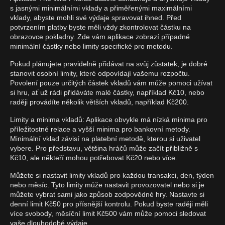
s jasnými minimálními vklady a přiměřenými maximálními
vklady, abyste mohli své výdaje spravovat ihned. Před
potvrzením platby byste měli vždy zkontrolovat částku na
obrazovce pokladny. Zde vám aplikace zobrazí případné
minimální částky nebo limity specifické pro metodu.
Pokud plánujete pravidelně přidávat na svůj zůstatek, je dobré
stanovit osobní limity, které odpovídají vašemu rozpočtu.
Povolení pouze určitých částek vkladů vám může pomoci užívat
si hru, ať už rádi přidáváte malé částky, například Kč10, nebo
raději provádíte několik větších vkladů, například Kč200.
Limity a minima vkladů: Aplikace obvykle má nízká minima pro
příležitostné relace a vyšší minima pro bankovní metody.
Minimální vklad závisí na platební metodě, kterou si uživatel
vybere. Pro představu, většina hráčů může začít přibližně s
Kč10, ale někteří mohou potřebovat Kč20 nebo více.
Můžete si nastavit limity vkladů pro každou transakci, den, týden
nebo měsíc. Tyto limity může nastavit provozovatel nebo si je
můžete vybrat sami jako způsob zodpovědné hry. Nastavte si
denní limit Kč50 pro přísnější kontrolu. Pokud byste raději měli
více svobody, měsíční limit Kč500 vám může pomoci sledovat
vaše dlouhodobé výdaje.